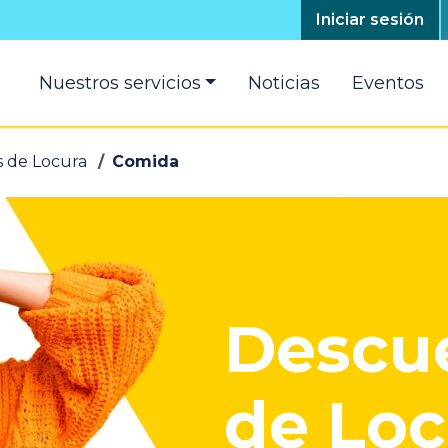
Top
Iniciar sesión
menú
Main
Nuestros servicios
Noticias
Eventos
navigation
 de Locura
Comida
Descu
de Loc