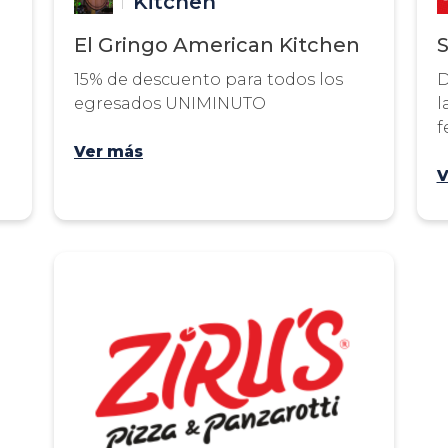
Kitchen
El Gringo American Kitchen
15% de descuento para todos los
D
egresados UNIMINUTO
l
f
Ver más
V